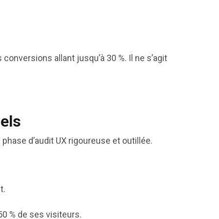
nversions allant jusqu’à 30 %. Il ne s’agit
uels
 phase d’audit UX rigoureuse et outillée.
t.
0 % de ses visiteurs.